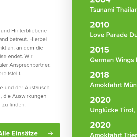
Tsunami Thaila
2010
 und Hinterbliebene
Love Parade Du
and betreut. Hierbei
2015
nkt an, an dem die
ise endet. Wir
German Wings 
aler Ansprechpartner,
2018
eitstellt.
Amokfahrt Mün
te und der Austausch
u, die Auswirkungen
2020
 zu finden.
Unglücke Tirol,
2020
Alle Einsätze
Amokfahrt Trie