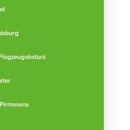
nd
isburg
Flugzeugabsturz
ster
 Pirmasens
r