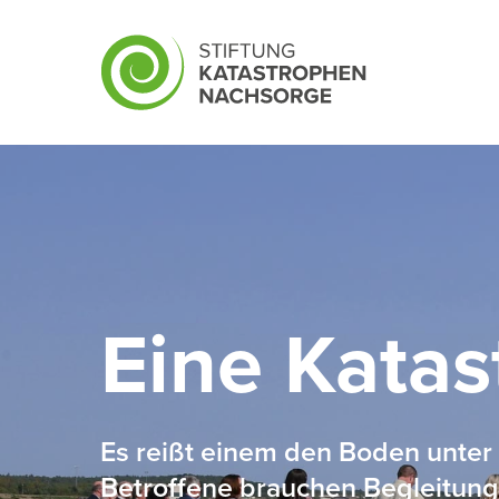
Skip
to
main
content
Eine Katas
Es reißt einem den Boden unte
Betroffene brauchen Begleitung,