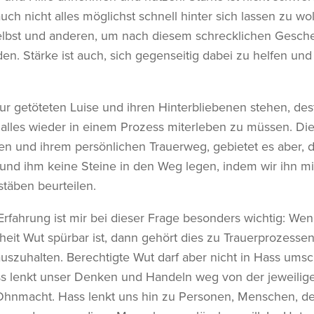
uch nicht alles möglichst schnell hinter sich lassen zu woll
 selbst und anderen, um nach diesem schrecklichen Gesch
en. Stärke ist auch, sich gegenseitig dabei zu helfen und 
zur getöteten Luise und ihren Hinterbliebenen stehen, dest
 alles wieder in einem Prozess miterleben zu müssen. Di
en und ihrem persönlichen Trauerweg, gebietet es aber, d
und ihm keine Steine in den Weg legen, indem wir ihn mi
täben beurteilen.
Erfahrung ist mir bei dieser Frage besonders wichtig: We
eit Wut spürbar ist, dann gehört dies zu Trauerprozessen
auszuhalten. Berechtigte Wut darf aber nicht in Hass umsch
ss lenkt unser Denken und Handeln weg von der jeweilig
 Ohnmacht. Hass lenkt uns hin zu Personen, Menschen, 