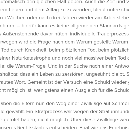
automatisch den gleichen Halt geben. Auch die Zeit und w
em Leben und dem Alltag zu zuwenden, bleibt unterschie
drei Wochen oder nach drei Jahren wieder am Arbeitslebe
nehmen – hierfür kann es keine allgemeinen Standards g
s Außenstehende davor hüten, individuelle Trauerprozess
erwegen wird die Frage nach dem Warum gestellt: Warum
od durch Krankheit, beim plötzlichen Tod, beim plötzlic
 einer Naturkatastrophe und noch viel massiver beim Tod 
ie: die Warum-Frage. Und in der Suche nach einer Antwor
shaltbar, dass ein Leben zu zerstören, ungesühnt bleibt. 
rautes Wort. Gemeint ist der Versuch eine Schuld wieder
ht möglich ist, wenigstens einen Ausgleich für die Schuld
 haben die Eltern nun den Weg einer Zivilklage auf Schm
ld gewählt. Ein Strafprozess war wegen der Strafunmündi
 getötet haben, nicht möglich. Über diese Zivilklage wer
nseres Rechtsstaates entscheiden. Egal wie das Ergebnis 