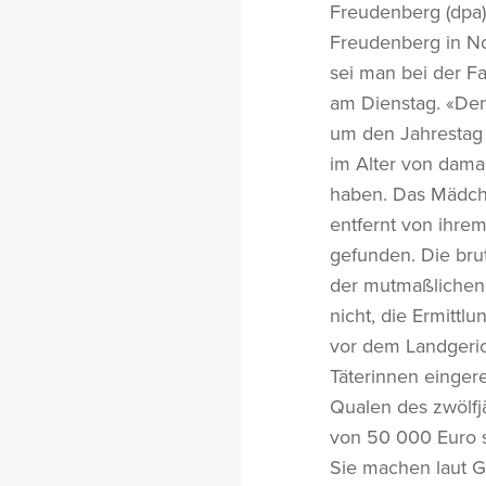
Freudenberg (dpa)
Freudenberg in No
sei man bei der Fa
am Dienstag. «Den
um den Jahrestag 
im Alter von dama
haben. Das Mädche
entfernt von ihre
gefunden. Die brut
der mutmaßlichen 
nicht, die Ermitt
vor dem Landgeric
Täterinnen eingere
Qualen des zwölfj
von 50 000 Euro s
Sie machen laut Ge