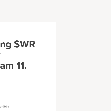
dung SWR
r
am 11.
eibt»