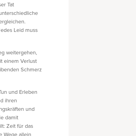
er Tat
unterschiedliche
ergleichen.
 Jedes Leid muss
eg weitergehen,
it einem Verlust
leibenden Schmerz
 Tun und Erleben
d ihren
ungskräften und
ie damit
 Zeit für das
e Wege allein