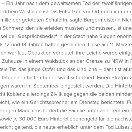
 – Ein Jahr nach dem gewaltsamen Tod der zwölfjährigen 
rdrhein-Westfalen ist das Entsetzen vor Ort noch immer 
milie der getöteten Schülerin, sagte Bürgermeisterin Nic
 Schmerz, den sie erleiden mussten und müssen, ist une
sei der Gesprächsbedarf in der Stadt nahe Siegen enor
ls 12 und 13 Jahren hatten gestanden, Luise am 11. März 
n war laut Obduktion verblutet, ihre Leiche wurde einig
m Zuhause in einem Waldstück an der Grenze zu NRW in R
ale Tat, das junge Opfer und das kindliche – damit straf
Täterinnen hatten bundesweit schockiert. Einen Strafproz
lungen waren im September eingestellt worden. Die Hinte
ht Koblenz allerdings Zivilklage gegen die beiden minder
icht, wie ein Gerichtssprecher am Dienstag berichtete. Für
ährigen Mädchens fordert die Familie unter anderem ei
owie je 30 000 Euro Hinterbliebenengeld für die nächst
richt geltend, bis heute erheblich unter dem Tod Luises 