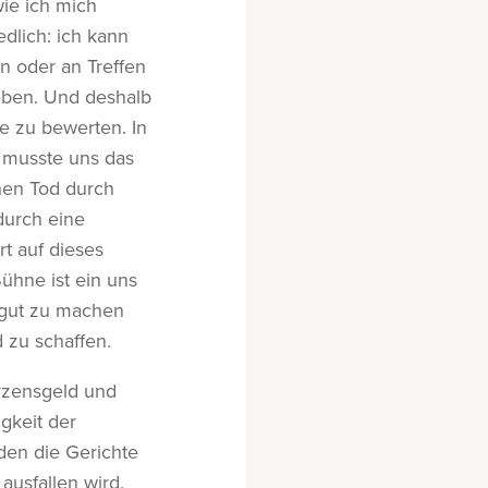
ie ich mich
dlich: ich kann
n oder an Treffen
eben. Und deshalb
e zu bewerten. In
 musste uns das
hen Tod durch
durch eine
t auf dieses
Sühne ist ein uns
 gut zu machen
 zu schaffen.
erzensgeld und
gkeit der
den die Gerichte
ausfallen wird,