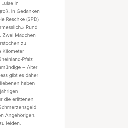
Luise in
groß. In Gedanken
ole Reschke (SPD)
rmesslich.» Rund
m. Zwei Mädchen
erstochen zu
e Kilometer
heinland-Pfalz
unmündige – Alter
ess gibt es daher
rbliebenen haben
jährigen
 die erlittenen
n Schmerzensgeld
en Angehörigen.
zu leiden.