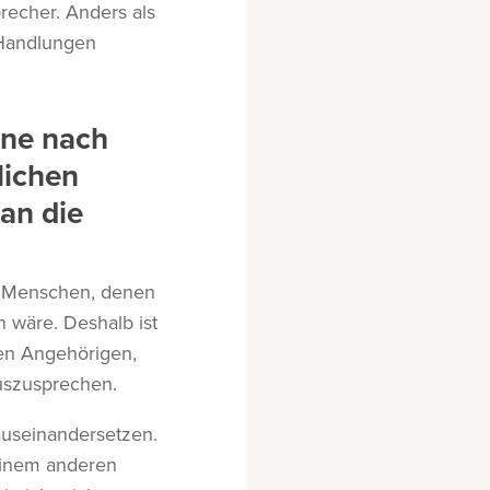
recher. Anders als
e Handlungen
ene nach
lichen
an die
ie Menschen, denen
 wäre. Deshalb ist
len Angehörigen,
auszusprechen.
auseinandersetzen.
 einem anderen