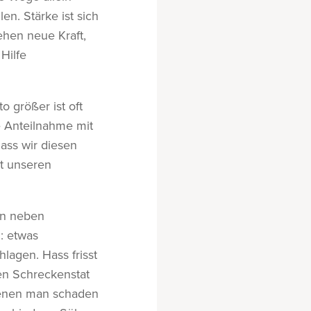
en. Stärke ist sich
ehen neue Kraft,
Hilfe
o größer ist oft
e Anteilnahme mit
ass wir diesen
t unseren
nn neben
: etwas
lagen. Hass frisst
en Schreckenstat
denen man schaden