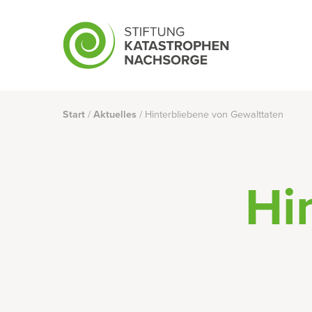
Skip
to
main
content
Start
/
Aktuelles
/
Hinterbliebene von Gewalttaten
Hi