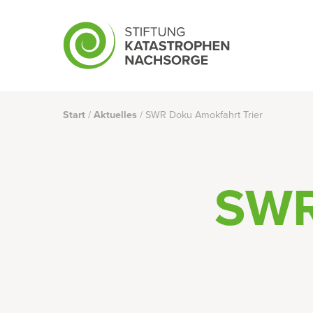
Skip
to
main
content
Start
/
Aktuelles
/
SWR Doku Amokfahrt Trier
SWR