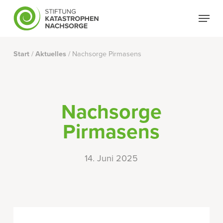
Skip
Menu
to
Close
main
Menu
content
Start
/
Aktuelles
/
Nachsorge Pirmasens
Nachsorge
Pirmasens
14. Juni 2025